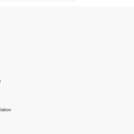
e
lation