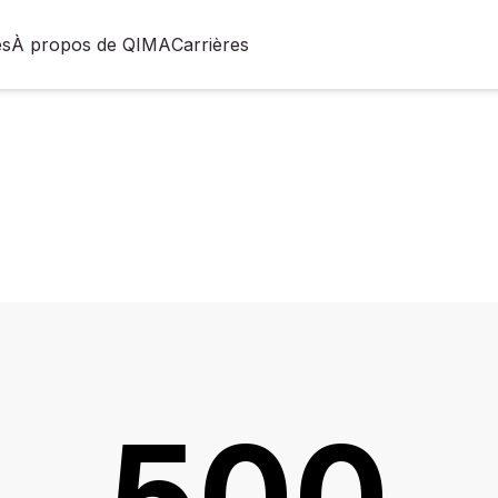
es
À propos de QIMA
Carrières
500