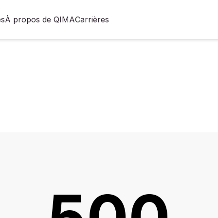
es
À propos de QIMA
Carrières
500