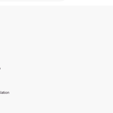
e
lation