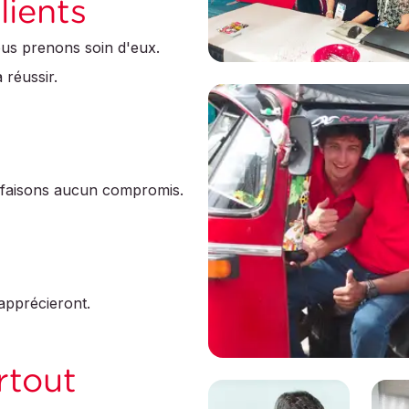
lients
ous prenons soin d'eux.
 réussir.
e faisons aucun compromis.
'apprécieront.
rtout