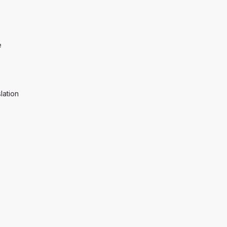
e
lation