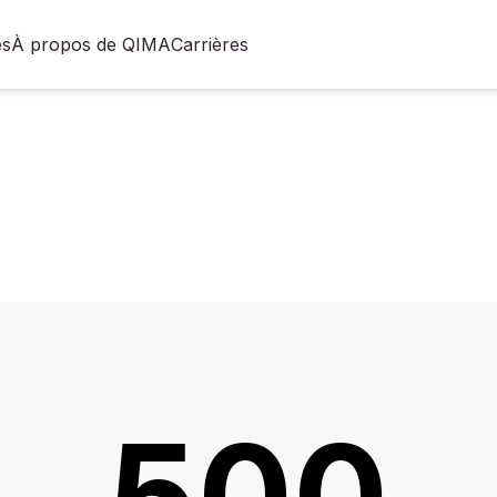
es
À propos de QIMA
Carrières
500