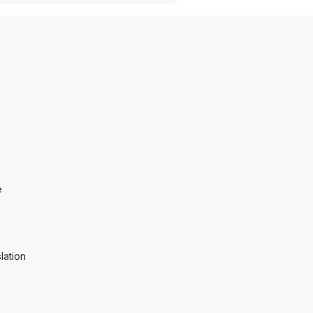
e
lation