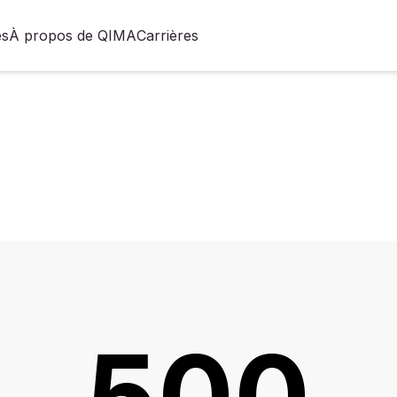
es
À propos de QIMA
Carrières
500