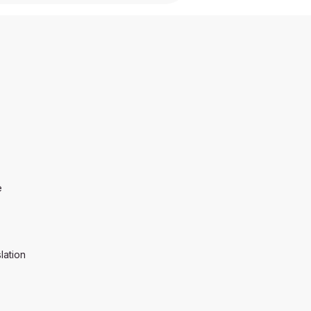
e
lation