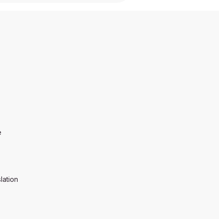
e
lation