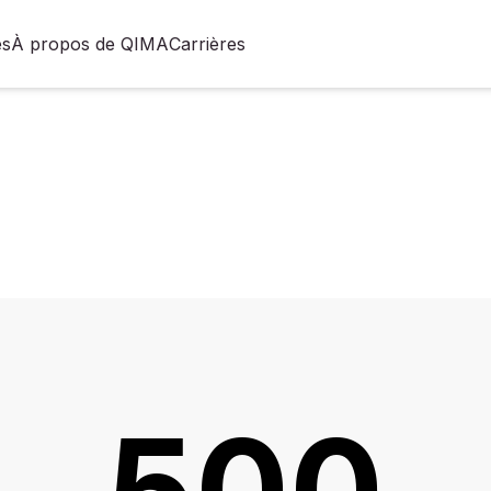
es
À propos de QIMA
Carrières
500