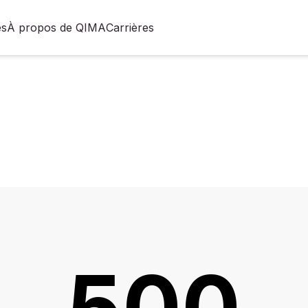
es
À propos de QIMA
Carrières
500