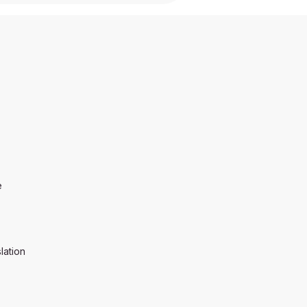
e
lation